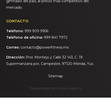
gimnasio del país, al precio más competitivo del
mercado.
CONTACTO
Teléfono:
999 909 9956
Teléfono de oficina:
999 841 7972
Correo:
contacto@powerfitness.mx
Dirección:
Prol. Montejo y Calle 32 143, C. 19
Supermanzana por, Campestre, 97120 Mérida, Yuc.
Sitemap
Desarrollado por Grow Agency