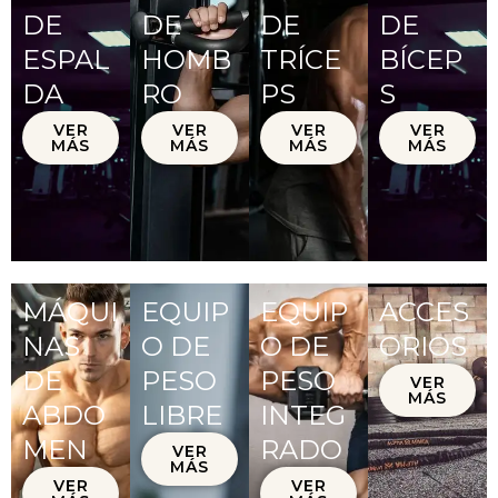
DE
DE
DE
DE
ESPAL
HOMB
TRÍCE
BÍCEP
DA
RO
PS
S
VER
VER
VER
VER
MÁS
MÁS
MÁS
MÁS
MÁQUI
EQUIP
EQUIP
ACCES
NAS
O DE
O DE
ORIOS
DE
PESO
PESO
VER
MÁS
ABDO
LIBRE
INTEG
MEN
RADO
VER
MÁS
VER
VER