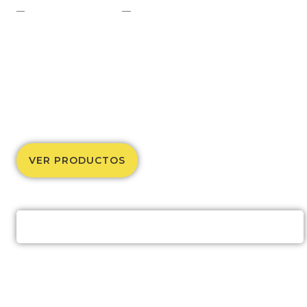
En un solo lugar
Si estás buscando un proveedor para equipar o
remodelar tu gimnasio, has llegado al lugar correcto.
En Power Fitness nos especializamos en que tu
inversión en equipo para GYM te genere un retorno a
corto, mediano y largo plazo.
VER PRODUCTOS