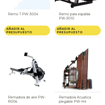
Remo T PW-3004
Remo para espalda
PW-3010
AÑADIR AL
AÑADIR AL
PRESUPUESTO
PRESUPUESTO
Remadora de aire PW-
Remadora Acuatica
R006
plegable PW-H4