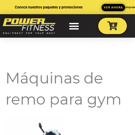
Ir
Conoce nuestros paquetes y promociones
3 MSI en compra
VER AHORA
al
contenido
Máquinas de
remo para gym