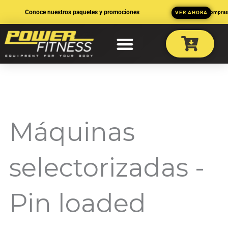
Ir
Conoce nuestros paquetes y promociones
3 MSI en compra
VER AHORA
al
contenido
Máquinas
selectorizadas -
Pin loaded