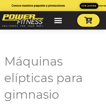
Ir
Conoce nuestros paquetes y promociones
3 MSI en compra
VER AHORA
al
contenido
Máquinas
elípticas para
gimnasio