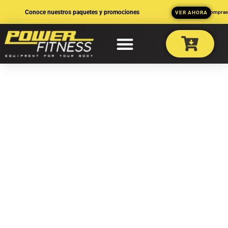
Ir
Conoce nuestros paquetes y promociones
3 MSI en compra
VER AHORA
al
contenido