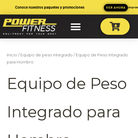
Ir
Conoce nuestros paquetes y promociones
3 MSI en compra
VER AHORA
al
contenido
Inicio
/
Equipo de peso integrado
/ Equipo de Peso Integrado
para Hombro
Equipo de Peso
Integrado para