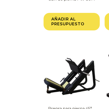
AÑADIR AL
PRESUPUESTO
Prensa para pierna 45°