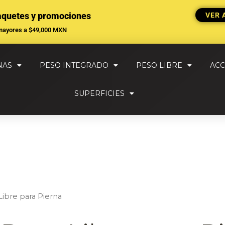
aquetes y promociones
VER 
mayores a $49,000 MXN
NAS
PESO INTEGRADO
PESO LIBRE
ACC
SUPERFICIES
ibre para Pierna