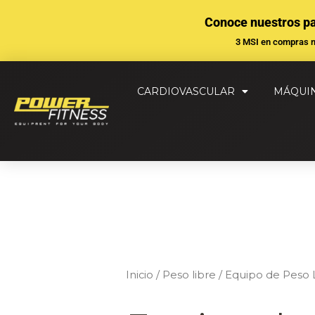
Ir
Conoce nuestros p
al
3 MSI en compras 
contenido
CARDIOVASCULAR
MÁQUI
Inicio
/
Peso libre
/ Equipo de Peso L