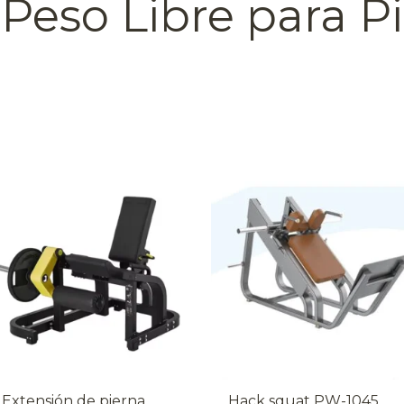
Peso Libre para P
Extensión de pierna
Hack squat PW-1045