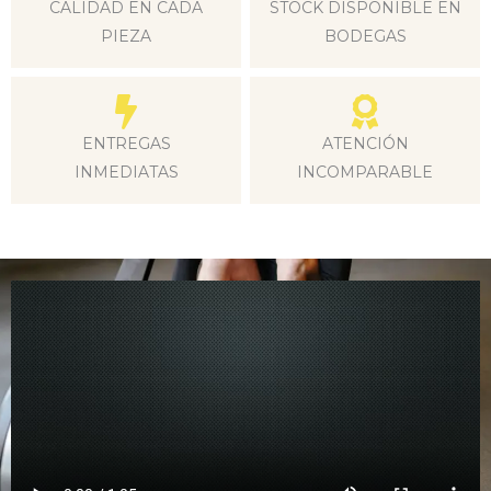
CALIDAD EN CADA
STOCK DISPONIBLE EN
PIEZA
BODEGAS
ENTREGAS
ATENCIÓN
INMEDIATAS
INCOMPARABLE