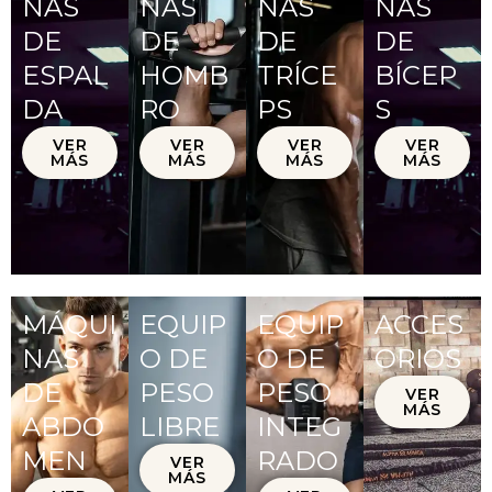
NAS
NAS
NAS
NAS
DE
DE
DE
DE
ESPAL
HOMB
TRÍCE
BÍCEP
DA
RO
PS
S
VER
VER
VER
VER
MÁS
MÁS
MÁS
MÁS
MÁQUI
EQUIP
EQUIP
ACCES
NAS
O DE
O DE
ORIOS
DE
PESO
PESO
VER
MÁS
ABDO
LIBRE
INTEG
MEN
RADO
VER
MÁS