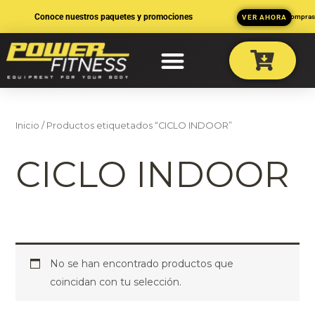
Ir
Conoce nuestros paquetes y promociones
3 MSI en compra
VER AHORA
al
contenido
Inicio
/ Productos etiquetados “CICLO INDOOR”
CICLO INDOOR
No se han encontrado productos que
coincidan con tu selección.