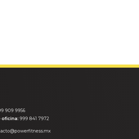
O
99 909 9956
oficina:
999 841 7972
tacto@powerfitness.mx