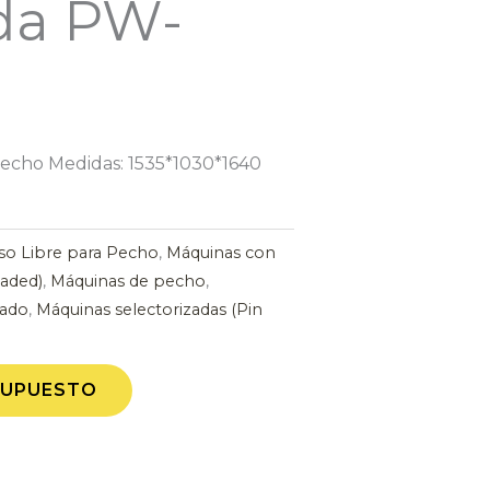
ada PW-
pecho Medidas: 1535*1030*1640
so Libre para Pecho
,
Máquinas con
oaded)
,
Máquinas de pecho
,
nado
,
Máquinas selectorizadas (Pin
SUPUESTO