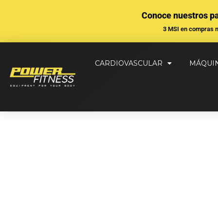
Ir
Conoce nuestros p
al
3 MSI en compras 
contenido
CARDIOVASCULAR
MÁQUI