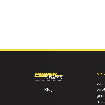
NOS
Somo
Blog
objet
gimn
merc