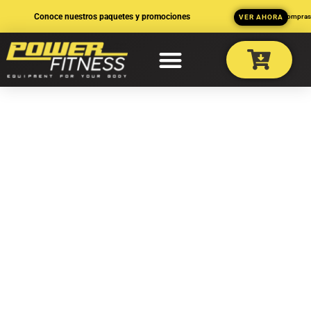
Ir
Conoce nuestros paquetes y promociones
3 MSI en compra
VER AHORA
al
contenido